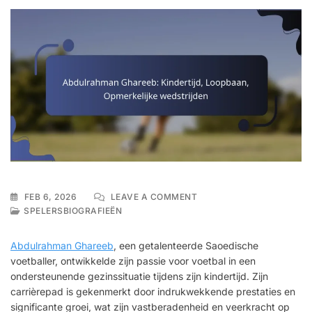
ON
FEB 6, 2026
LEAVE A COMMENT
ABDULRAHMAN
SPELERSBIOGRAFIEËN
GHAREEB:
KINDERTIJD,
Abdulrahman Ghareeb
, een getalenteerde Saoedische
LOOPBAAN,
voetballer, ontwikkelde zijn passie voor voetbal in een
OPMERKELIJKE
ondersteunende gezinssituatie tijdens zijn kindertijd. Zijn
WEDSTRIJDEN
carrièrepad is gekenmerkt door indrukwekkende prestaties en
significante groei, wat zijn vastberadenheid en veerkracht op