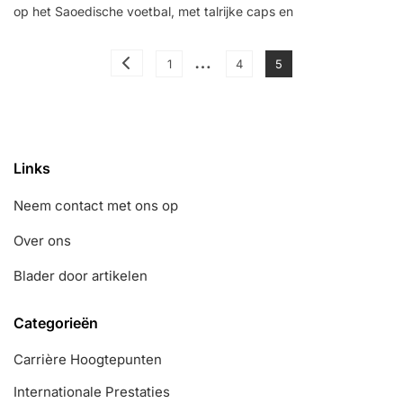
op het Saoedische voetbal, met talrijke caps en
Sahlawi:
Internationale
Prestaties,
Posts
…
Belangrijke
Page
Page
Page
1
4
5
Wedstrijden,
pagination
Records
Links
Neem contact met ons op
Over ons
Blader door artikelen
Categorieën
Carrière Hoogtepunten
Internationale Prestaties