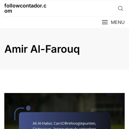
Skip
followcontador.c
to
om
content
MENU
Amir Al-Farouq