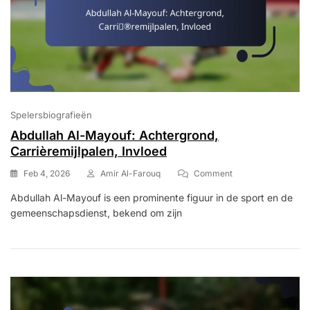
Spelersbiografieën
Abdullah Al-Mayouf: Achtergrond,
Carrièremijlpalen, Invloed
On
Feb 4, 2026
Amir Al-Farouq
Comment
Abdullah
Abdullah Al-Mayouf is een prominente figuur in de sport en de
Al-
gemeenschapsdienst, bekend om zijn
Mayouf:
Achtergrond,
Carrièremijlpalen,
Invloed