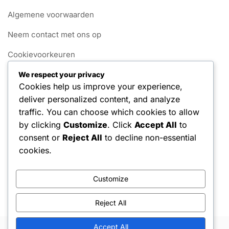
Algemene voorwaarden
Neem contact met ons op
Cookievoorkeuren
Over ons
We respect your privacy
Cookies help us improve your experience,
Privacybeleid
deliver personalized content, and analyze
traffic. You can choose which cookies to allow
Categorieën
by clicking
Customize
. Click
Accept All
to
consent or
Reject All
to decline non-essential
Carrière Hoogtepunten
cookies.
Internationale Prestaties
Customize
Spelersbiografieën
Reject All
Accept All