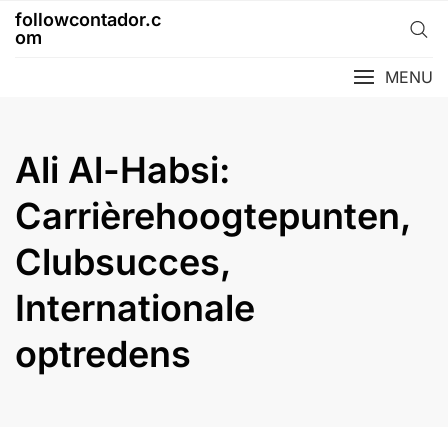
Skip
followcontador.c
to
om
content
MENU
Ali Al-Habsi:
Carrièrehoogtepunten,
Clubsucces,
Internationale
optredens