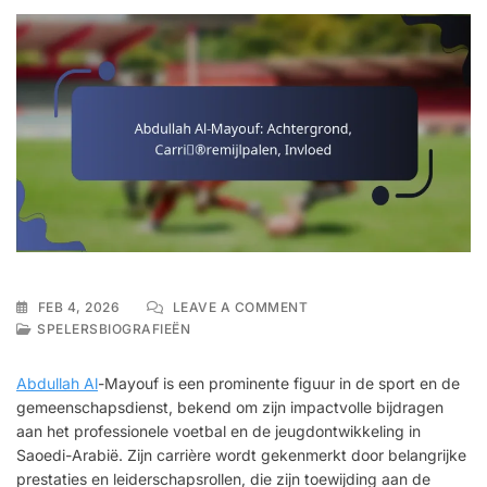
ON
FEB 4, 2026
LEAVE A COMMENT
ABDULLAH
SPELERSBIOGRAFIEËN
AL-
MAYOUF:
Abdullah Al
-Mayouf is een prominente figuur in de sport en de
ACHTERGROND,
gemeenschapsdienst, bekend om zijn impactvolle bijdragen
CARRIÈREMIJLPALEN,
aan het professionele voetbal en de jeugdontwikkeling in
INVLOED
Saoedi-Arabië. Zijn carrière wordt gekenmerkt door belangrijke
prestaties en leiderschapsrollen, die zijn toewijding aan de