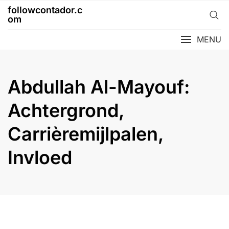
Skip
followcontador.c
to
om
content
MENU
Abdullah Al-Mayouf:
Achtergrond,
Carrièremijlpalen,
Invloed