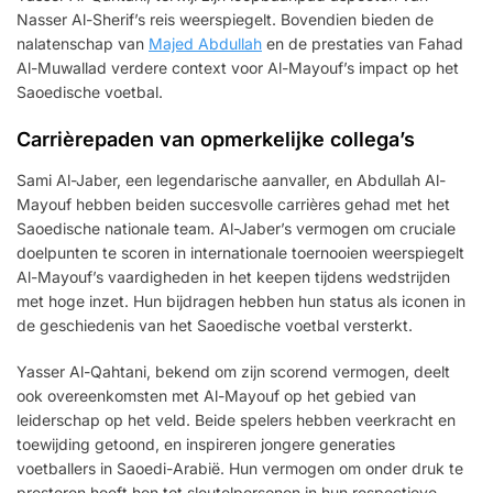
Nasser Al-Sherif’s reis weerspiegelt. Bovendien bieden de
nalatenschap van
Majed Abdullah
en de prestaties van Fahad
Al-Muwallad verdere context voor Al-Mayouf’s impact op het
Saoedische voetbal.
Carrièrepaden van opmerkelijke collega’s
Sami Al-Jaber, een legendarische aanvaller, en Abdullah Al-
Mayouf hebben beiden succesvolle carrières gehad met het
Saoedische nationale team. Al-Jaber’s vermogen om cruciale
doelpunten te scoren in internationale toernooien weerspiegelt
Al-Mayouf’s vaardigheden in het keepen tijdens wedstrijden
met hoge inzet. Hun bijdragen hebben hun status als iconen in
de geschiedenis van het Saoedische voetbal versterkt.
Yasser Al-Qahtani, bekend om zijn scorend vermogen, deelt
ook overeenkomsten met Al-Mayouf op het gebied van
leiderschap op het veld. Beide spelers hebben veerkracht en
toewijding getoond, en inspireren jongere generaties
voetballers in Saoedi-Arabië. Hun vermogen om onder druk te
presteren heeft hen tot sleutelpersonen in hun respectieve