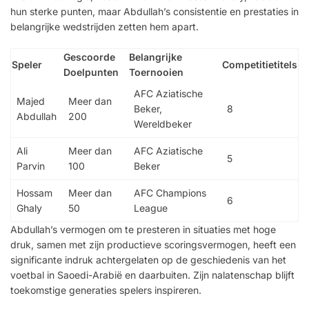
hun sterke punten, maar Abdullah’s consistentie en prestaties in
belangrijke wedstrijden zetten hem apart.
Gescoorde
Belangrijke
Speler
Competitietitels
Doelpunten
Toernooien
AFC Aziatische
Majed
Meer dan
Beker,
8
Abdullah
200
Wereldbeker
Ali
Meer dan
AFC Aziatische
5
Parvin
100
Beker
Hossam
Meer dan
AFC Champions
6
Ghaly
50
League
Abdullah’s vermogen om te presteren in situaties met hoge
druk, samen met zijn productieve scoringsvermogen, heeft een
significante indruk achtergelaten op de geschiedenis van het
voetbal in Saoedi-Arabië en daarbuiten. Zijn nalatenschap blijft
toekomstige generaties spelers inspireren.