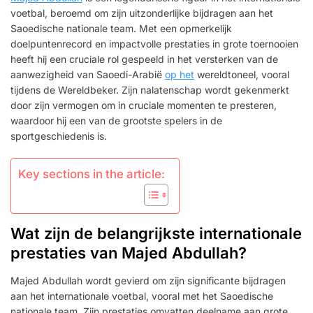
PRESTATIES,
voetbal, beroemd om zijn uitzonderlijke bijdragen aan het
IMPACT
Saoedische nationale team. Met een opmerkelijk
VAN
HET
doelpuntenrecord en impactvolle prestaties in grote toernooien
WERELDKAMPIOENSCHA
heeft hij een cruciale rol gespeeld in het versterken van de
OPMERKELIJKE
aanwezigheid van Saoedi-Arabië
op het
wereldtoneel, vooral
OPTREDENS
tijdens de Wereldbeker. Zijn nalatenschap wordt gekenmerkt
door zijn vermogen om in cruciale momenten te presteren,
waardoor hij een van de grootste spelers in de
sportgeschiedenis is.
Key sections in the article:
Wat zijn de belangrijkste internationale
prestaties van Majed Abdullah?
Majed Abdullah wordt gevierd om zijn significante bijdragen
aan het internationale voetbal, vooral met het Saoedische
nationale team. Zijn prestaties omvatten deelname aan grote