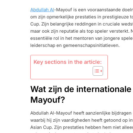
AL-
Abdullah Al
-Mayouf is een vooraanstaande doel
MAYOUF:
om zijn opmerkelijke prestaties in prestigieuze
INTERNATIO
PRESTATIES,
Cup. Zijn belangrijke reddingen in cruciale weds
BELANGRIJK
maar ook zijn reputatie als top speler versterkt.
REDDINGEN,
essentiële rol in het mentoren van jongere spel
BIJDRAGEN
leiderschap en gemeenschapsinitiatieven.
Key sections in the article:
Wat zijn de internationale
Mayouf?
Abdullah Al-Mayouf heeft aanzienlijke bijdragen
waarbij hij zijn vaardigheden heeft getoond op 
Asian Cup. Zijn prestaties hebben hem niet alle