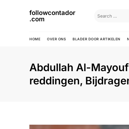
Skip
to
followcontador
Search
content
.com
for:
HOME
OVER ONS
BLADER DOOR ARTIKELEN
Abdullah Al-Mayouf: 
reddingen, Bijdrage