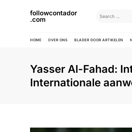
Skip
to
followcontador
Search
content
.com
for:
HOME
OVER ONS
BLADER DOOR ARTIKELEN
Yasser Al-Fahad: Int
Internationale aanw