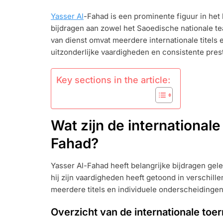
AL-
Yasser Al
-Fahad is een prominente figuur in het
FAHAD:
bijdragen aan zowel het Saoedische nationale te
INTERNATIO
PRESTATIES,
van dienst omvat meerdere internationale titels 
CLUBPRESTA
uitzonderlijke vaardigheden en consistente prest
INTERNATIO
AANWEZIGHE
Key sections in the article:
Wat zijn de internationale
Fahad?
Yasser Al-Fahad heeft belangrijke bijdragen gel
hij zijn vaardigheden heeft getoond in verschille
meerdere titels en individuele onderscheidingen
Overzicht van de internationale t